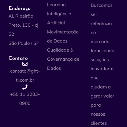
Learning
Buscamos
Endereço
Inteligência
ser
Al. Ribeirão
Artificial
referência
Preto, 130 - cj
Movimentação
no
52
de Dados
mercado,
São Paulo / SP
Qualidade &
fornecendo
Contato
Governança de
soluções
Dados
inovadoras
contato@ght-
que
ti.com.br
ajudam a
+55 11 3283-
gerar valor
0900
para
nossos
clientes