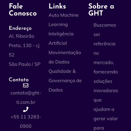
Fale
Links
Sobre a
Conosco
GHT
Auto Machine
Learning
Buscamos
Endereço
Inteligência
ser
Al. Ribeirão
Artificial
referência
Preto, 130 - cj
Movimentação
no
52
de Dados
mercado,
São Paulo / SP
Qualidade &
fornecendo
Contato
Governança de
soluções
Dados
inovadoras
contato@ght-
que
ti.com.br
ajudam a
+55 11 3283-
gerar valor
0900
para