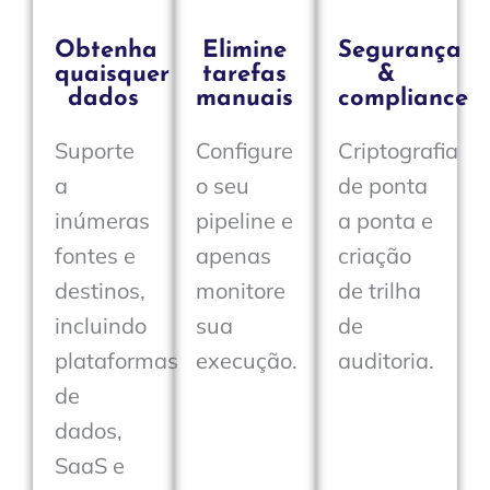
Obtenha
Elimine
Segurança
quaisquer
tarefas
&
dados
manuais
compliance
Suporte
Configure
Criptografia
a
o seu
de ponta
inúmeras
pipeline e
a ponta e
fontes e
apenas
criação
destinos,
monitore
de trilha
incluindo
sua
de
plataformas
execução.
auditoria.
de
dados,
SaaS e