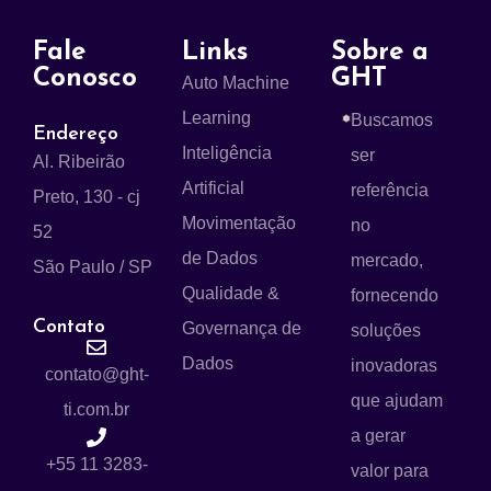
Fale
Links
Sobre a
Conosco
GHT
Auto Machine
Learning
Buscamos
Endereço
Inteligência
ser
Al. Ribeirão
Artificial
referência
Preto, 130 - cj
Movimentação
no
52
de Dados
mercado,
São Paulo / SP
Qualidade &
fornecendo
Contato
Governança de
soluções
Dados
inovadoras
contato@ght-
que ajudam
ti.com.br
a gerar
+55 11 3283-
valor para