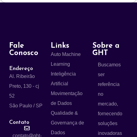
Fale
Links
Sobre a
Conosco
GHT
Auto Machine
Learning
Buscamos
Endereço
Inteligência
ser
Al. Ribeirão
Artificial
referência
Preto, 130 - cj
Movimentação
no
52
de Dados
mercado,
São Paulo / SP
Qualidade &
fornecendo
Contato
Governança de
soluções
Dados
inovadoras
contato@ght-